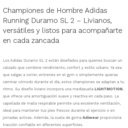
Championes de Hombre Adidas
Running Duramo SL 2 –
Livianos,
versátiles y listos para acompañarte
en cada zancada
¡Sumate a la forma más ágil de
comprar!
Comprá en 3 cuotas sin recargo o hasta
Los Adidas Duramo SL 2 están diseñados para quienes buscan un
en 12 cuotas * ¡Solo con tu cédula!
calzado que combine rendimiento, confort y estilo urbano. Ya sea
* sujeto aprobación crediticia.
que salgas a correr, entrenes en el gym o simplemente quieras
Comprá ahora y Pagá
Verifica si estás calificado para comprar
Después, hasta en 12
caminar cómodo durante el día, estos championes se adaptan a tu
con Pago Después:
Estás calificado para comprar usando Pago
Ups!
cuotas y sin tocar tu
Después.
ritmo.
Su diseño liviano incorpora una mediasuela
LIGHTMOTION
,
Cédula de identidad
tarjeta de crédito
Parece que no tenes oferta, lamentamos
¡Algo salió mal!
que ofrece una amortiguación suave y reactiva en cada paso. La
¡Tenés hasta
para comprar en las cuotas
el inconveniente, por cualquier duda
capellada de malla respirable permite una excelente ventilación,
Por favor intenta nuevamente mas tarde.
Celular
que prefieras!
contactanos en
ideal para mantener tus pies frescos durante el ejercicio o en
preguntas@pagodespues.com.uy
Elegí tus productos preferidos
jornadas activas. Además, la suela de goma
Adiwear
proporciona
Elegís Pago Después como metodo de pago
Fecha de nacimiento
tracción confiable en diferentes superficies.