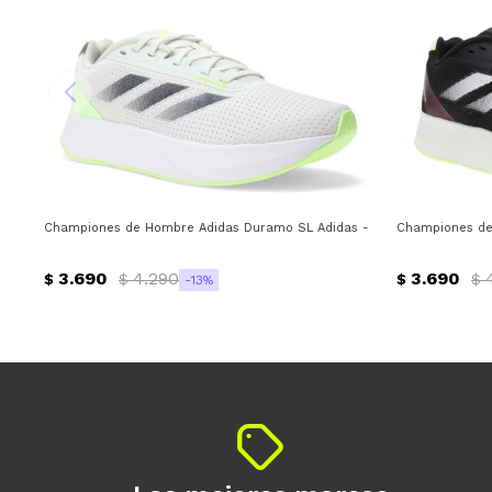
Championes de Hombre Adidas Duramo SL Adidas - Gris - Negro - Verd
Championes de 
3.690
4.290
3.690
$
$
$
$
13