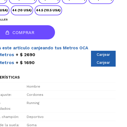
 USA)
44 (10 USA)
44.5 (10.5 USA)
ALLES
COMPRAR
 este artículo canjeando tus Metros OCA
Metros
$ 2690
Canjear
Metros
$ 1690
Canjear
ERÍSTICAS
Hombre
 ajuste
Cordones
s
Running
dados
el champión
Deportivo
de la suela
Goma