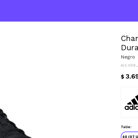
Cha
Dur
Negro
009.
3.6
$
Talle:
40 (07 