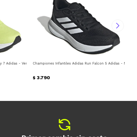
 7 Adidas - Verde Lima - Negro
Championes Infantiles Adidas Run Falcon 5 Adidas - Negro 
Cha
3.790
$
$