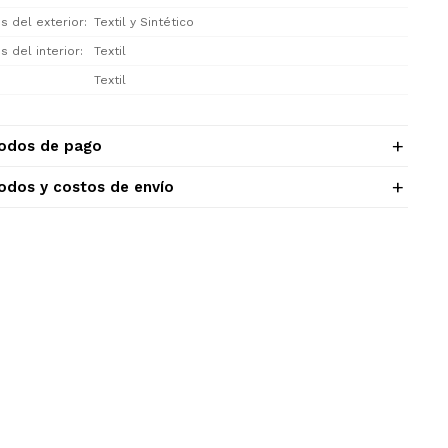
s del exterior
Textil y Sintético
s del interior
Textil
Textil
odos de pago
odos y costos de envío