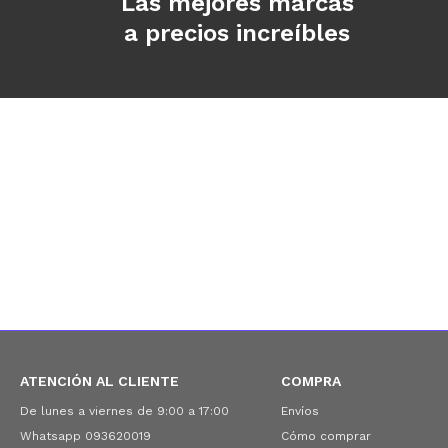
Las mejores marcas
a precios increíbles
ATENCIÓN AL CLIENTE
COMPRA
De lunes a viernes de 9:00 a 17:00
Envíos
Whatsapp 093620019
Cómo comprar