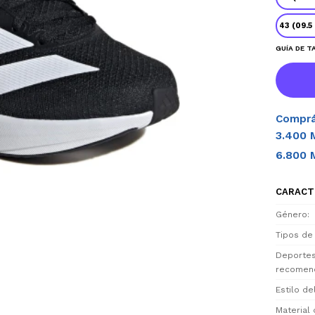
43 (09.5
GUÍA DE T
Comprá
3.400 
6.800 
CARACT
Género
Tipos de
Deporte
recomen
Estilo d
Material 