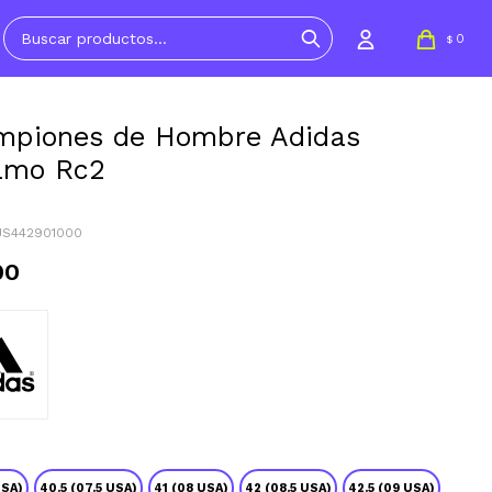
0
$
mpiones de Hombre Adidas
amo Rc2
JS442901000
90
USA)
40.5 (07.5 USA)
41 (08 USA)
42 (08.5 USA)
42.5 (09 USA)