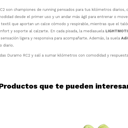
¡Sumate a la forma más ágil de
comprar!
C2 son championes de running pensados para tus kilómetros diarios,
Comprá en 3 cuotas sin recargo o hasta
modidad desde el primer uso y un andar más ágil para entrenar o mover
en 12 cuotas * ¡Solo con tu cédula!
ro textil que aportan un calce cómodo y respirable, mientras que el taló
* sujeto aprobación crediticia.
fort y soporte al calzarte. En cada pisada, la mediasuela
LIGHTMOT
Comprá ahora y Pagá
Verifica si estás calificado para comprar
sensación ligera y responsiva para acompañarte. Además, la suela
Ad
Después, hasta en 12
con Pago Después:
Estás calificado para comprar usando Pago
Ups!
o diario.
cuotas y sin tocar tu
Después.
Cédula de identidad
tarjeta de crédito
Parece que no tenes oferta, lamentamos
¡Algo salió mal!
das Duramo RC2 y salí a sumar kilómetros con comodidad y respuesta
¡Tenés hasta
para comprar en las cuotas
el inconveniente, por cualquier duda
Por favor intenta nuevamente mas tarde.
Celular
que prefieras!
contactanos en
preguntas@pagodespues.com.uy
Elegí tus productos preferidos
Elegís Pago Después como metodo de pago
Fecha de nacimiento
Productos que te pueden interesa
* sujeto a aprobación crediticia. El monto
disponible puede variar por comercio
Día
Mes
Año
Continuar