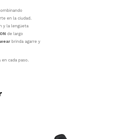
 combinando
te en la ciudad.
n y la lengüeta
ION
de largo
iwear
brinda agarre y
 en cada paso.
r