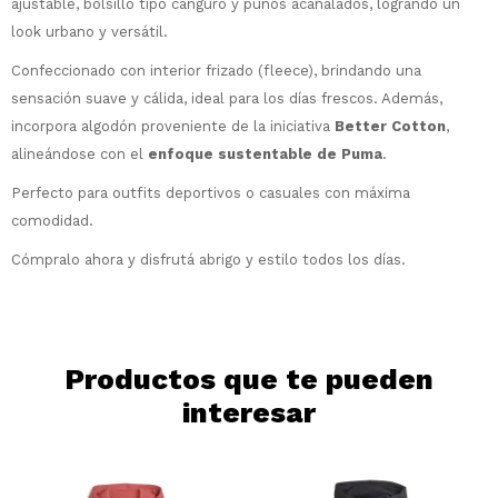
¡Sumate a la forma más ágil de
ajustable, bolsillo tipo canguro y puños acanalados, logrando un
comprar!
look urbano y versátil.
Comprá en 3 cuotas sin recargo o hasta
Confeccionado con interior frizado (fleece), brindando una
en 12 cuotas * ¡Solo con tu cédula!
sensación suave y cálida, ideal para los días frescos. Además,
* sujeto aprobación crediticia.
Comprá ahora y Pagá
incorpora algodón proveniente de la iniciativa
Better Cotton
,
Verifica si estás calificado para comprar
Después, hasta en 12
con Pago Después:
Estás calificado para comprar usando Pago
alineándose con el
enfoque sustentable de Puma
.
Ups!
cuotas y sin tocar tu
Después.
Cédula de identidad
Perfecto para outfits deportivos o casuales con máxima
tarjeta de crédito
Parece que no tenes oferta, lamentamos
¡Algo salió mal!
¡Tenés hasta
para comprar en las cuotas
comodidad.
el inconveniente, por cualquier duda
Por favor intenta nuevamente mas tarde.
Celular
que prefieras!
contactanos en
Cómpralo ahora y disfrutá abrigo y estilo todos los días.
preguntas@pagodespues.com.uy
Elegí tus productos preferidos
Elegís Pago Después como metodo de pago
Fecha de nacimiento
* sujeto a aprobación crediticia. El monto
disponible puede variar por comercio
Día
Mes
Año
Productos que te pueden
interesar
Continuar