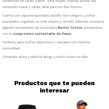
¡Sumate a la forma más ágil de
confección en tejido French Terry frizado (fleece) brinda una
comprar!
sensación suave y cálida, ideal para los días frescos.
Comprá en 3 cuotas sin recargo o hasta
Cuenta con capucha ajustable, bolsillo tipo canguro y puños
en 12 cuotas * ¡Solo con tu cédula!
acanalados, logrando un look urbano y versátil. Además, incorpora
* sujeto aprobación crediticia.
Comprá ahora y Pagá
algodón proveniente de la iniciativa
Better Cotton
, alineándose
Verifica si estás calificado para comprar
Después, hasta en 12
con Pago Después:
Estás calificado para comprar usando Pago
con el
compromiso sustentable de Puma.
Ups!
cuotas y sin tocar tu
Después.
Cédula de identidad
Perfecto para outfits deportivos o casuales con máxima
tarjeta de crédito
Parece que no tenes oferta, lamentamos
¡Algo salió mal!
¡Tenés hasta
para comprar en las cuotas
comodidad.
el inconveniente, por cualquier duda
Por favor intenta nuevamente mas tarde.
Celular
que prefieras!
contactanos en
Cómpralo ahora y disfrutá abrigo y estilo todos los días.
preguntas@pagodespues.com.uy
Elegí tus productos preferidos
Elegís Pago Después como metodo de pago
Fecha de nacimiento
* sujeto a aprobación crediticia. El monto
disponible puede variar por comercio
Día
Mes
Año
Productos que te pueden
interesar
Continuar