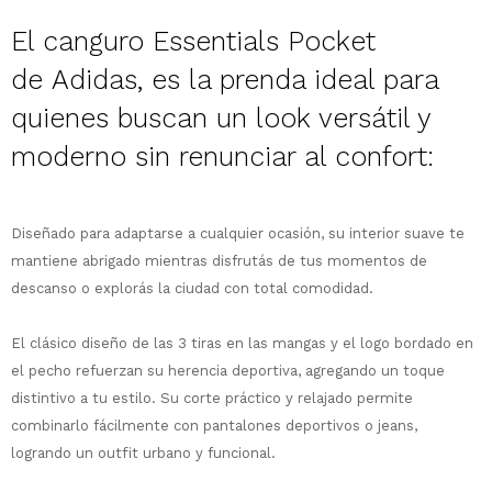
El canguro Essentials Pocket
de
Adidas,
es la prenda ideal para
quienes buscan un look versátil y
¡Sumate a la forma más ágil de
moderno sin renunciar al confort:
comprar!
Comprá en 3 cuotas sin recargo o hasta
en 12 cuotas * ¡Solo con tu cédula!
Diseñado para adaptarse a cualquier ocasión, su interior suave te
* sujeto aprobación crediticia.
mantiene abrigado mientras disfrutás de tus momentos de
Comprá ahora y Pagá
Verifica si estás calificado para comprar
Después, hasta en 12
con Pago Después:
descanso o explorás la ciudad con total comodidad.
Estás calificado para comprar usando Pago
Ups!
cuotas y sin tocar tu
Después.
Cédula de identidad
tarjeta de crédito
Parece que no tenes oferta, lamentamos
¡Algo salió mal!
El clásico diseño de las 3 tiras en las mangas y el logo bordado en
¡Tenés hasta
para comprar en las cuotas
el inconveniente, por cualquier duda
Por favor intenta nuevamente mas tarde.
el pecho refuerzan su herencia deportiva, agregando un toque
Celular
que prefieras!
contactanos en
distintivo a tu estilo. Su corte práctico y relajado permite
preguntas@pagodespues.com.uy
Elegí tus productos preferidos
combinarlo fácilmente con pantalones deportivos o jeans,
Elegís Pago Después como metodo de pago
Fecha de nacimiento
logrando un outfit urbano y funcional.
* sujeto a aprobación crediticia. El monto
disponible puede variar por comercio