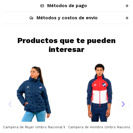
Métodos de pago
Métodos y costos de envío
¡Sumate a la forma más ágil de
Productos que te pueden
comprar!
interesar
Comprá en 3 cuotas sin recargo o hasta
en 12 cuotas * ¡Solo con tu cédula!
* sujeto aprobación crediticia.
Comprá ahora y Pagá
Verifica si estás calificado para comprar
Después, hasta en 12
con Pago Después:
Estás calificado para comprar usando Pago
Ups!
cuotas y sin tocar tu
Después.
Cédula de identidad
tarjeta de crédito
Parece que no tenes oferta, lamentamos
¡Algo salió mal!
¡Tenés hasta
para comprar en las cuotas
el inconveniente, por cualquier duda
Por favor intenta nuevamente mas tarde.
Celular
que prefieras!
contactanos en
preguntas@pagodespues.com.uy
Elegí tus productos preferidos
Elegís Pago Después como metodo de pago
Fecha de nacimiento
* sujeto a aprobación crediticia. El monto
Campera de Mujer Umbro Nacional Mel Umbro - Azul
Campera de Hombre Umbro Nacional S
disponible puede variar por comercio
Día
Mes
Año