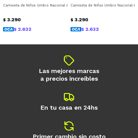
* sujeto a aprobación crediticia. El monto
Camiseta de Niños Umbro Nacional Away 1 Umbro - Rojo
Camiseta de Niños Umbro Nacional H
disponible puede variar por comercio
Día
Mes
Año
3.290
3.290
$
$
Continuar
2.632
2.632
$
$
Las mejores marcas
a precios increíbles
En tu casa en 24hs
Primer cambio sin costo