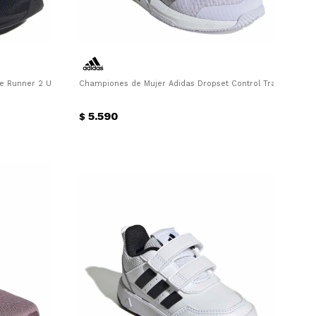
e Runner 2 U Adidas - Negro
Championes de Mujer Adidas Dropset Control Trainer W Adi
5.590
$