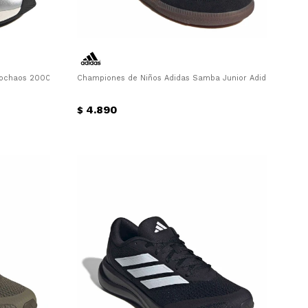
ochaos 2000 W Adidas - Beige - Plateado
Championes de Niños Adidas Samba Junior Adidas - Negro
4.890
$