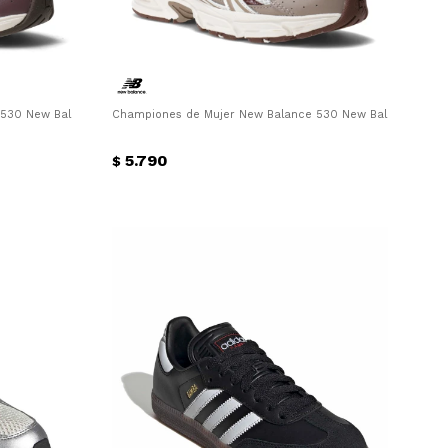
530 New Balance - Bordó
Championes de Mujer New Balance 530 New Balance - Bei
5.790
$