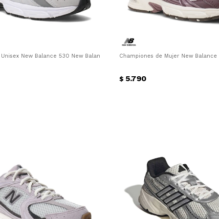
r Converse - Animal Print
Unisex New Balance 530 New Balance - Gris
Championes de Mujer New Balance 
5.790
$