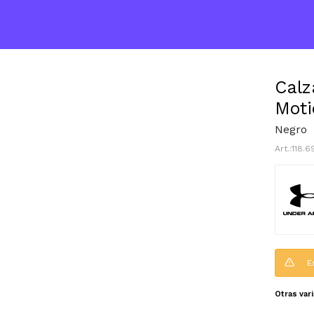
Calz
Moti
Negro
118.
E
Otras var