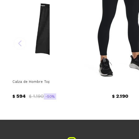
Calza de Hombre Topper Mns Topper - Negro
Calza de Mujer
594
1.190
2.190
$
$
$
50