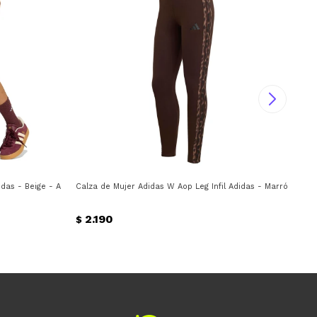
das - Beige - Animal Print
Calza de Mujer Adidas W Aop Leg Infil Adidas - Marrón - Ani
Cal
2.190
$
$