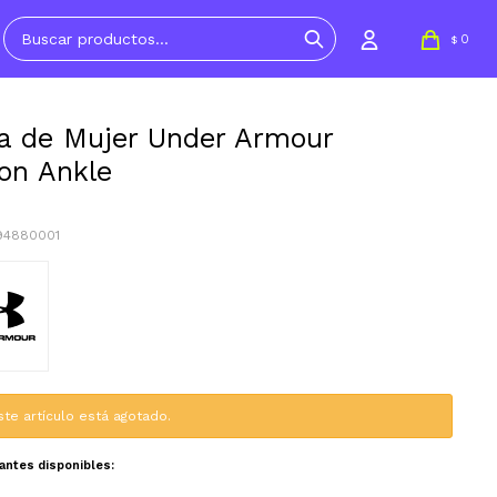
0
$
a de Mujer Under Armour
on Ankle
694880001
ste artículo está agotado.
iantes disponibles: