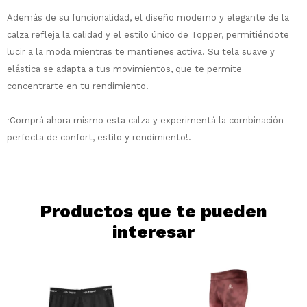
preguntas@pagodespues.com.uy
Elegí tus productos preferidos
Además de su funcionalidad, el diseño moderno y elegante de la
Elegís Pago Después como metodo de pago
Fecha de nacimiento
calza refleja la calidad y el estilo único de Topper, permitiéndote
* sujeto a aprobación crediticia. El monto
disponible puede variar por comercio
lucir a la moda mientras te mantienes activa. Su tela suave y
Día
Mes
Año
elástica se adapta a tus movimientos, que te permite
concentrarte en tu rendimiento.
Continuar
¡Comprá ahora mismo esta calza y experimentá la combinación
perfecta de confort, estilo y rendimiento!.
Productos que te pueden
interesar