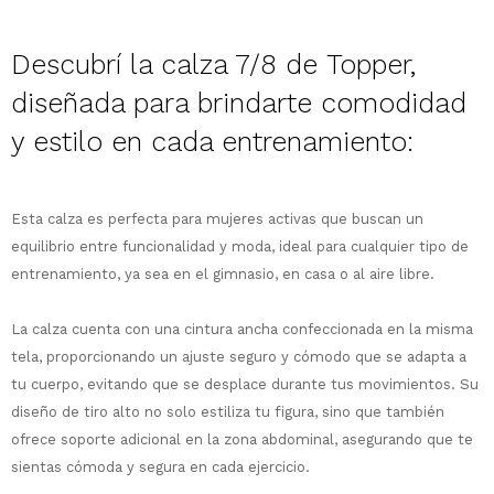
Descubrí la calza 7/8 de
Topper
,
diseñada para brindarte comodidad
y estilo en cada entrenamiento:
Esta calza es perfecta para mujeres activas que buscan un
¡Sumate a la forma más ágil de
equilibrio entre funcionalidad y moda, ideal para cualquier tipo de
comprar!
entrenamiento, ya sea en el gimnasio, en casa o al aire libre.
Comprá en 3 cuotas sin recargo o hasta
en 12 cuotas * ¡Solo con tu cédula!
La calza cuenta con una cintura ancha confeccionada en la misma
* sujeto aprobación crediticia.
Comprá ahora y Pagá
tela, proporcionando un ajuste seguro y cómodo que se adapta a
Verifica si estás calificado para comprar
Después, hasta en 12
con Pago Después:
Estás calificado para comprar usando Pago
tu cuerpo, evitando que se desplace durante tus movimientos. Su
Ups!
cuotas y sin tocar tu
Después.
Cédula de identidad
diseño de tiro alto no solo estiliza tu figura, sino que también
tarjeta de crédito
Parece que no tenes oferta, lamentamos
¡Algo salió mal!
ofrece soporte adicional en la zona abdominal, asegurando que te
¡Tenés hasta
para comprar en las cuotas
el inconveniente, por cualquier duda
Por favor intenta nuevamente mas tarde.
sientas cómoda y segura en cada ejercicio.
Celular
que prefieras!
contactanos en