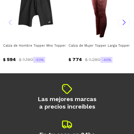
Calza de Hombre Topper Mns Topper - Negro
Calza de Mujer Topper Larga Topper -
594
1.190
774
1.290
$
$
$
$
50
40
Las mejores marcas
a precios increíbles