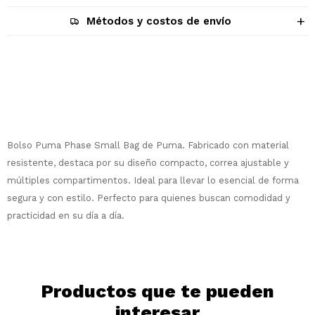
Métodos y costos de envío
Descripción
Bolso Puma Phase Small Bag de Puma. Fabricado con material
resistente, destaca por su diseño compacto, correa ajustable y
múltiples compartimentos. Ideal para llevar lo esencial de forma
¡Sumate a la forma más ágil de
comprar!
segura y con estilo. Perfecto para quienes buscan comodidad y
practicidad en su día a día.
Comprá en 3 cuotas sin recargo o hasta
en 12 cuotas * ¡Solo con tu cédula!
* sujeto aprobación crediticia.
Comprá ahora y Pagá
Verifica si estás calificado para comprar
Después, hasta en 12
con Pago Después:
Estás calificado para comprar usando Pago
Productos que te pueden
Ups!
cuotas y sin tocar tu
Después.
Cédula de identidad
interesar
tarjeta de crédito
Parece que no tenes oferta, lamentamos