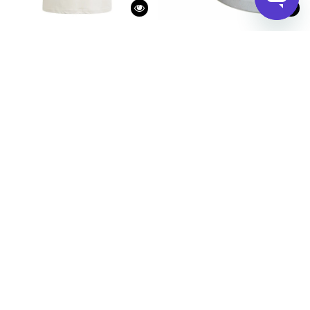
Remera de Mujer Adidas Essentials Small Logo Adidas - Beige
Championes de Niños Adidas Grand Cou
1.390
3.390
$
$
Championes de Mujer Converse Chuck Taylor All Star Hi Animal Converse - An
Championes de Niña Converse Chuck Tay