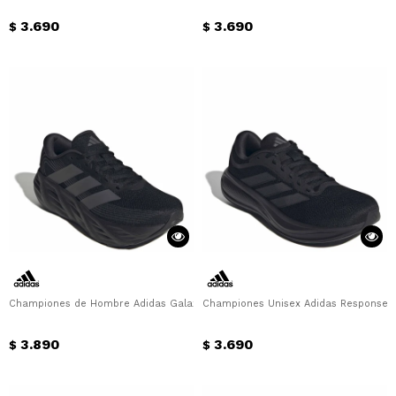
3.690
3.690
$
$
¡Sumate a la forma más ágil de
comprar!
Championes de Hombre Adidas Galaxy 8 M Adidas - Negro
Championes Unisex Adidas Response R
Comprá en 3 cuotas sin recargo o hasta
en 12 cuotas * ¡Solo con tu cédula!
3.890
3.690
$
$
* sujeto aprobación crediticia.
Comprá ahora y Pagá
Verifica si estás calificado para comprar